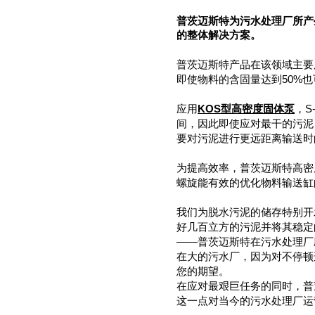
普茨迈斯特为污水处理厂所产
的整体解决方案。
普茨迈斯特产品在该领域主要
即使物料的含固量达到50%
应用
KOS型高密度固体泵
，S
间，因此即使应对最干的污泥
要对污泥进行更远距离输送时
为提高效率，普茨迈斯特高密
螺旋能有效的优化物料输送缸
我们为脱水污泥的储存特别开
好几百立方的污泥并将其稳定
——普茨迈斯特在污水处理厂
在大的污水厂，因为对不停顿
您的期望。
在应对最艰巨任务的同时，普
这一点对当今的污水处理厂运