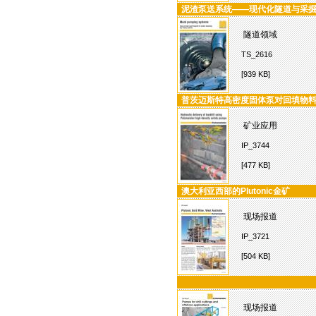
泥渣泵送系统——现代化隧道与采
隧道领域
TS_2616
[939 KB]
普茨迈斯特高密度固体泵对回填物
矿业应用
IP_3744
[477 KB]
澳大利亚西部的Plutonic金矿
现场报道
IP_3721
[504 KB]
现场报道