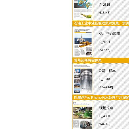
IP_2315
[615 KB]
石油工业中液压驱动泵对泥浆、淤
钻井平台应用
IP_4104
[739 KB]
普茨迈斯特固体泵
公司主样本
IP_1318
[3.574 KB]
巴塞尔Pro Rheno污水处理厂污
现场报道
IP_4060
[944 KB]