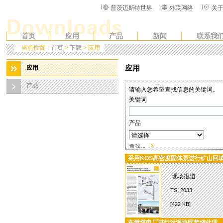
普茨迈斯特世界
外联网络
关
首页
应用
产品
新闻
联系我
当前位置：
首页
>
下载
> 应用
应用
应用
产品
请输入您希望查找信息的关键词。
关键词
产品
采用KOS高密度固体泵进行矿山回
现场报道
TS_2033
[422 KB]
在燃煤电厂进行污泥协同焚烧处理