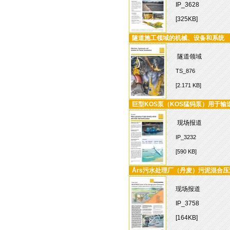
IP_3628
[325KB]
隧道施工领域的机械、设备和系统
隧道领域
TS_876
[2.171 KB]
巨型KOS泵（KOS猛犸泵）用于
现场报道
IP_3232
[590 KB]
Års污水处理厂（丹麦）污泥混合压
现场报道
IP_3758
[164KB]