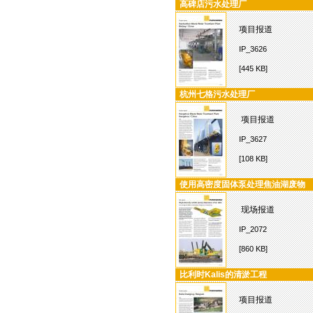
高碑店污水处理厂
项目报道
IP_3626
[445 KB]
杭州七格污水处理厂
项目报道
IP_3627
[108 KB]
使用高密度固体泵处理焦油湖废物
现场报道
IP_2072
[860 KB]
比利时Kalis的清淤工程
项目报道