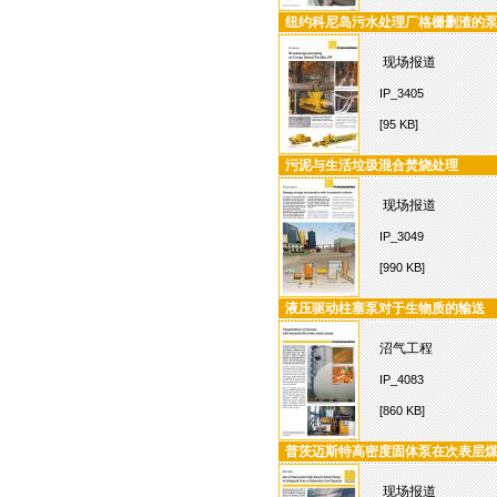
纽约科尼岛污水处理厂格栅删渣的
现场报道
IP_3405
[95 KB]
污泥与生活垃圾混合焚烧处理
现场报道
IP_3049
[990 KB]
液压驱动柱塞泵对于生物质的输送
沼气工程
IP_4083
[860 KB]
普茨迈斯特高密度固体泵在次表层
现场报道