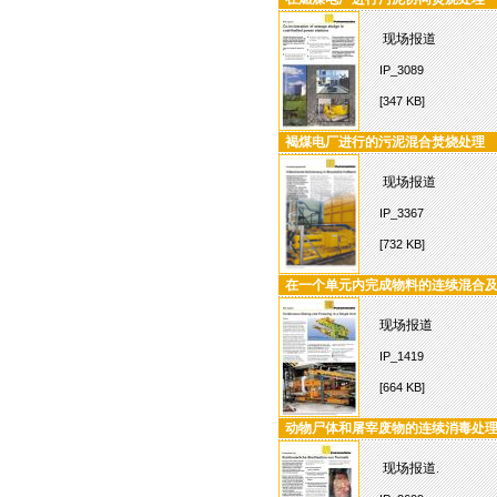
现场报道
IP_3089
[347 KB]
褐煤电厂进行的污泥混合焚烧处理
现场报道
IP_3367
[732 KB]
在一个单元内完成物料的连续混合
现场报道
IP_1419
[664 KB]
动物尸体和屠宰废物的连续消毒处
现场报道.